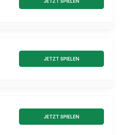
JETZT SPIELEN
JETZT SPIELEN
JETZT SPIELEN