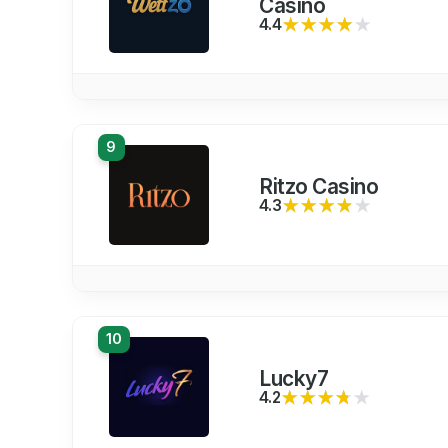
Casino
★★★★★
★★★★★
4.4
9
Ritzo Casino
★★★★★
★★★★★
4.3
10
Lucky7
★★★★★
★★★★★
4.2