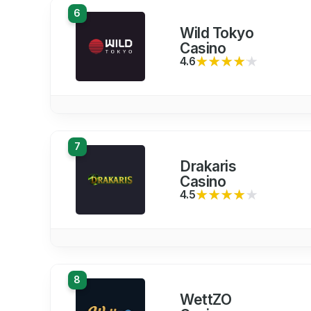
6
Wild Tokyo
Casino
★★★★★
★★★★★
4.6
7
Drakaris
Casino
★★★★★
★★★★★
4.5
8
WettZO