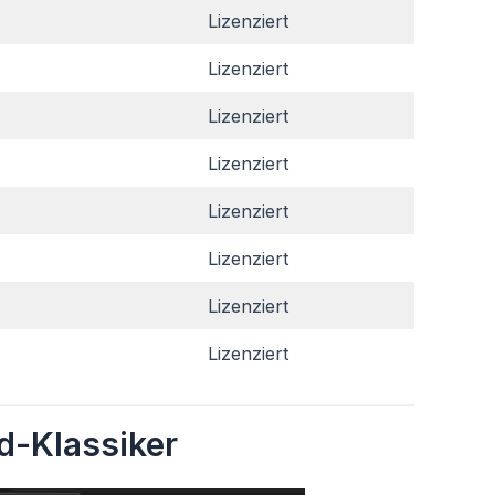
Lizenziert
Lizenziert
Lizenziert
Lizenziert
Lizenziert
Lizenziert
Lizenziert
Lizenziert
d-Klassiker