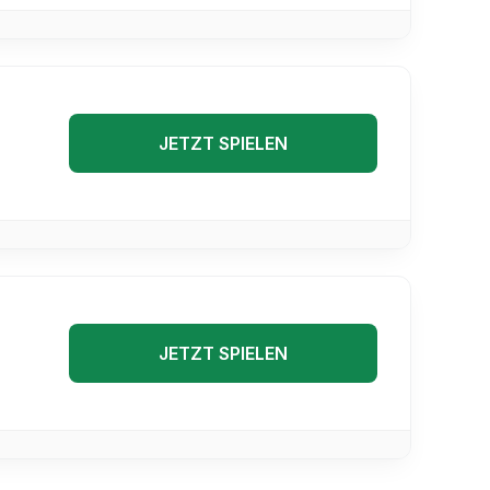
JETZT SPIELEN
JETZT SPIELEN