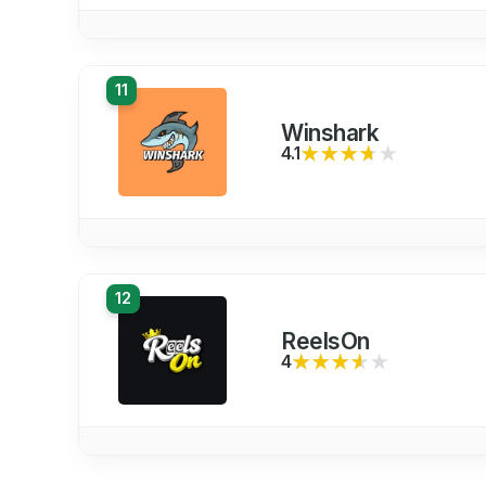
11
Winshark
★★★★★
★★★★★
4.1
12
ReelsOn
★★★★★
★★★★★
4