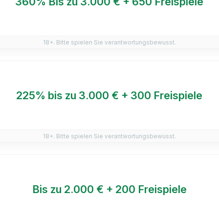
360% Bis zu 3.000 € + 650 Freispiele
18+. Bitte spielen Sie verantwortungsbewusst.
225% bis zu 3.000 € + 300 Freispiele
18+. Bitte spielen Sie verantwortungsbewusst.
Bis zu 2.000 € + 200 Freispiele