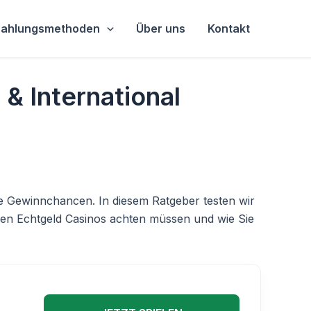
Zahlungsmethoden
Über uns
Kontakt
& International
re Gewinnchancen. In diesem Ratgeber testen wir
iösen Echtgeld Casinos achten müssen und wie Sie