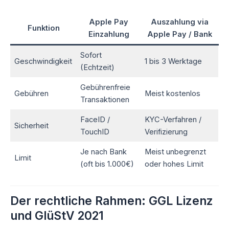
Apple Pay
Auszahlung via
Funktion
Einzahlung
Apple Pay / Bank
Sofort
Geschwindigkeit
1 bis 3 Werktage
(Echtzeit)
Gebührenfreie
Gebühren
Meist kostenlos
Transaktionen
FaceID /
KYC-Verfahren /
Sicherheit
TouchID
Verifizierung
Je nach Bank
Meist unbegrenzt
Limit
(oft bis 1.000€)
oder hohes Limit
Der rechtliche Rahmen: GGL Lizenz
und GlüStV 2021