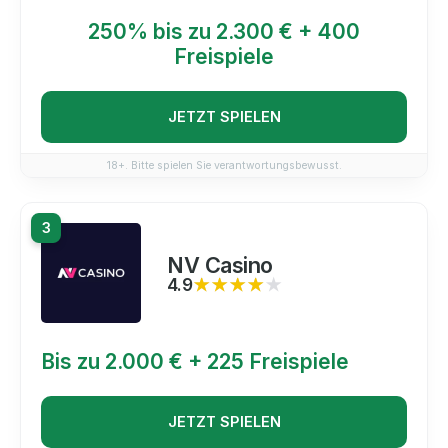
250% bis zu 2.300 € + 400
Freispiele
JETZT SPIELEN
18+. Bitte spielen Sie verantwortungsbewusst.
3
NV Casino
4.9
★★★★★
★★★★★
Bis zu 2.000 € + 225 Freispiele
JETZT SPIELEN