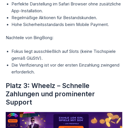
Perfekte Darstellung im Safari Browser ohne zusätzliche
App-Installation.
Regelmäßige Aktionen für Bestandskunden.
Hohe Sicherheitsstandards beim Mobile Payment.
Nachteile von BingBong:
Fokus liegt ausschließlich auf Slots (keine Tischspiele
gemäß GlüStV).
Die Verifizierung ist vor der ersten Einzahlung zwingend
erforderlich.
Platz 3: Wheelz – Schnelle
Zahlungen und prominenter
Support