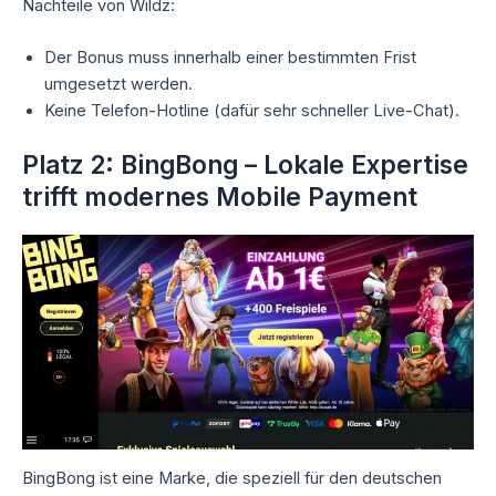
Nachteile von Wildz:
Der Bonus muss innerhalb einer bestimmten Frist
umgesetzt werden.
Keine Telefon-Hotline (dafür sehr schneller Live-Chat).
Platz 2: BingBong – Lokale Expertise
trifft modernes Mobile Payment
BingBong ist eine Marke, die speziell für den deutschen