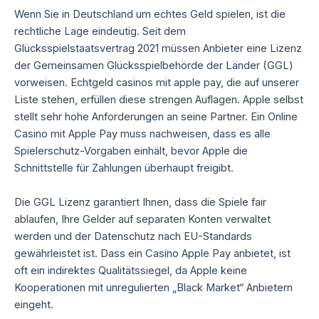
Wenn Sie in Deutschland um echtes Geld spielen, ist die
rechtliche Lage eindeutig. Seit dem
Glücksspielstaatsvertrag 2021 müssen Anbieter eine Lizenz
der Gemeinsamen Glücksspielbehörde der Länder (GGL)
vorweisen. Echtgeld casinos mit apple pay, die auf unserer
Liste stehen, erfüllen diese strengen Auflagen. Apple selbst
stellt sehr hohe Anforderungen an seine Partner. Ein Online
Casino mit Apple Pay muss nachweisen, dass es alle
Spielerschutz-Vorgaben einhält, bevor Apple die
Schnittstelle für Zahlungen überhaupt freigibt.
Die GGL Lizenz garantiert Ihnen, dass die Spiele fair
ablaufen, Ihre Gelder auf separaten Konten verwaltet
werden und der Datenschutz nach EU-Standards
gewährleistet ist. Dass ein Casino Apple Pay anbietet, ist
oft ein indirektes Qualitätssiegel, da Apple keine
Kooperationen mit unregulierten „Black Market“ Anbietern
eingeht.