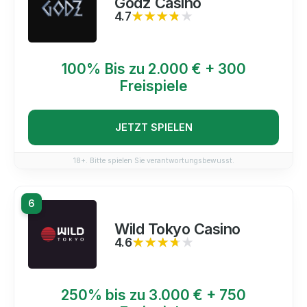
Godz Casino
4.7
★★★★★
★★★★★
100% Bis zu 2.000 € + 300
Freispiele
JETZT SPIELEN
18+. Bitte spielen Sie verantwortungsbewusst.
6
Wild Tokyo Casino
4.6
★★★★★
★★★★★
250% bis zu 3.000 € + 750