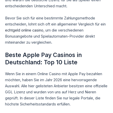
und warum die deutsche Lizenz für Sie als Spieler einen
entscheidenden Unterschied macht.
Bevor Sie sich für eine bestimmte Zahlungsmethode
entscheiden, lohnt sich oft ein allgemeiner Vergleich für ein
echtgeld online casino
, um die verschiedenen
Bonusangebote und Spielautomaten-Provider direkt
miteinander zu vergleichen.
Beste Apple Pay Casinos in
Deutschland: Top 10 Liste
Wenn Sie in einem Online Casino mit Apple Pay bezahlen
möchten, haben Sie im Jahr 2026 eine hervorragende
Auswahl. Alle hier gelisteten Anbieter besitzen eine offizielle
GGL Lizenz und wurden von uns auf Herz und Nieren
geprüft. In dieser Liste finden Sie nur legale Portale, die
höchste Sicherheitsstandards erfüllen.