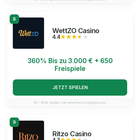
8
WettZO Casino
4.4
★★★★★
★★★★★
360% Bis zu 3.000 € + 650
Freispiele
JETZT SPIELEN
18+. Bitte spielen Sie verantwortungsbewusst.
9
Ritzo Casino
4.3