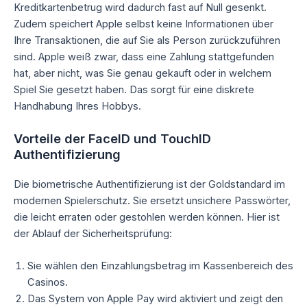
Kreditkartenbetrug wird dadurch fast auf Null gesenkt.
Zudem speichert Apple selbst keine Informationen über
Ihre Transaktionen, die auf Sie als Person zurückzuführen
sind. Apple weiß zwar, dass eine Zahlung stattgefunden
hat, aber nicht, was Sie genau gekauft oder in welchem
Spiel Sie gesetzt haben. Das sorgt für eine diskrete
Handhabung Ihres Hobbys.
Vorteile der FaceID und TouchID
Authentifizierung
Die biometrische Authentifizierung ist der Goldstandard im
modernen Spielerschutz. Sie ersetzt unsichere Passwörter,
die leicht erraten oder gestohlen werden können. Hier ist
der Ablauf der Sicherheitsprüfung:
Sie wählen den Einzahlungsbetrag im Kassenbereich des
Casinos.
Das System von Apple Pay wird aktiviert und zeigt den