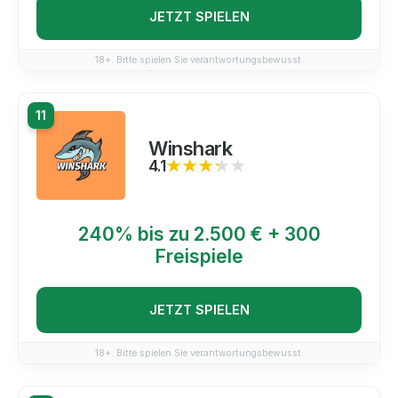
JETZT SPIELEN
18+. Bitte spielen Sie verantwortungsbewusst.
11
Winshark
4.1
★★★★★
★★★★★
240% bis zu 2.500 € + 300
Freispiele
JETZT SPIELEN
18+. Bitte spielen Sie verantwortungsbewusst.