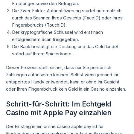
Empfänger sowie den Betrag an.
Die Zwei-Faktor-Authentifizierung startet automatisch
durch das Scannen Ihres Gesichts (FaceID) oder Ihres
Fingerabdrucks (TouchID).
Der kryptografische Schlüssel wird erst nach
erfolgreichem Scan freigegeben.
Die Bank bestätigt die Deckung und das Geld landet
sofort auf Ihrem Spielerkonto.
Dieser Prozess stellt sicher, dass nur Sie persönlich
Zahlungen autorisieren können. Selbst wenn jemand Ihr
entsperrtes Handy entwendet, kann er ohne Ihr Gesicht
oder Ihren Fingerabdruck kein Geld in ein Casino einzahlen.
Schritt-für-Schritt: Im Echtgeld
Casino mit Apple Pay einzahlen
Der Einstieg in ein online casino apple pay ist für
Neukunden sehr unkompliziert. Hier finden Sie eine kurze