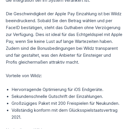
die Integration tief im System verankert ist.
Die Geschwindigkeit der Apple Pay Einzahlung ist bei Wildz
beeindruckend. Sobald Sie den Betrag wählen und per
FaceID bestätigen, steht das Guthaben ohne Verzögerung
zur Verfügung. Dies ist ideal für das Echtgeldspiel mit Apple
Pay, wenn Sie keine Lust auf lange Wartezeiten haben.
Zudem sind die Bonusbedingungen bei Wildz transparent
und fair gestaltet, was den Anbieter für Einsteiger und
Profis gleichermaßen attraktiv macht.
Vorteile von Wildz:
Hervorragende Optimierung für iOS Endgeräte.
Sekundenschnelle Gutschrift der Einzahlungen.
Großzügiges Paket mit 200 Freispielen für Neukunden.
Vollständig konform mit dem Glücksspielstaatsvertrag
2021.