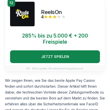
12
ReelsOn
4
★★★★★
★★★★★
285% bis zu 5.000 € + 200
Freispiele
JETZT SPIELEN
18+. Bitte spielen Sie verantwortungsbewusst.
Wir zeigen Ihnen, wie Sie das beste Apple Pay Casino
finden und sofort durchstarten. Dieser Artikel hilft Ihnen
dabei, die technischen Vorteile dieser Zahlungsmethode zu
verstehen und die besten Boni auf dem Markt zu finden. Sie
erfahren alles über die Sicherheitsmerkmale wie FaceID