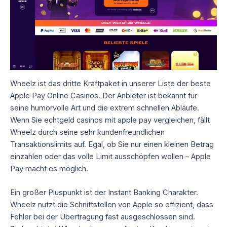
Wheelz ist das dritte Kraftpaket in unserer Liste der beste
Apple Pay Online Casinos. Der Anbieter ist bekannt für
seine humorvolle Art und die extrem schnellen Abläufe.
Wenn Sie echtgeld casinos mit apple pay vergleichen, fällt
Wheelz durch seine sehr kundenfreundlichen
Transaktionslimits auf. Egal, ob Sie nur einen kleinen Betrag
einzahlen oder das volle Limit ausschöpfen wollen – Apple
Pay macht es möglich.
Ein großer Pluspunkt ist der Instant Banking Charakter.
Wheelz nutzt die Schnittstellen von Apple so effizient, dass
Fehler bei der Übertragung fast ausgeschlossen sind.