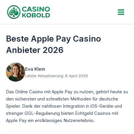
Zum
Inhalt
Main
springen
Men
Beste Apple Pay Casino
Anbieter 2026
Eva Klein
Letzte Aktualisierung: 8 April 2026
Das Online Casino mit Apple Pay zu nutzen, gehört heute zu
den sichersten und schnellsten Methoden für deutsche
Spieler. Dank der nahtlosen Integration in iOS-Geräte und
strenger GGL-Regulierung bieten Echtgeld Casinos mit
Apple Pay ein erstklassiges Nutzererlebnis.